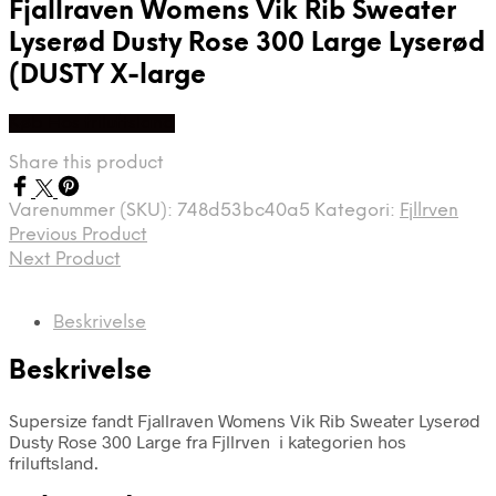
Fjallraven Womens Vik Rib Sweater
Lyserød Dusty Rose 300 Large Lyserød
(DUSTY X-large
Køb Hos friluftsland
Share this product
Varenummer (SKU):
748d53bc40a5
Kategori:
Fjllrven
Previous Product
Next Product
Beskrivelse
Beskrivelse
Supersize fandt Fjallraven Womens Vik Rib Sweater Lyserød
Dusty Rose 300 Large fra Fjllrven i kategorien hos
friluftsland.