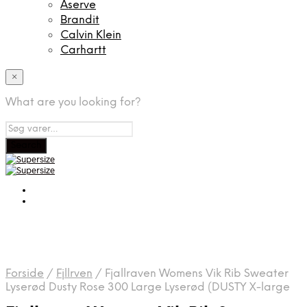
Aserve
Brandit
Calvin Klein
Carhartt
×
What are you looking for?
Forside
/
Fjllrven
/
Fjallraven Womens Vik Rib Sweater
Lyserød Dusty Rose 300 Large Lyserød (DUSTY X-large