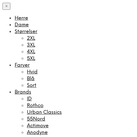
×
Herre
Dame
Størrelser
2XL
3XL
4XL
5XL
Farver
Hvid
Blå
Sort
Brands
ID
Rothco
Urban Classics
55Nord
Actimove
Anodyne