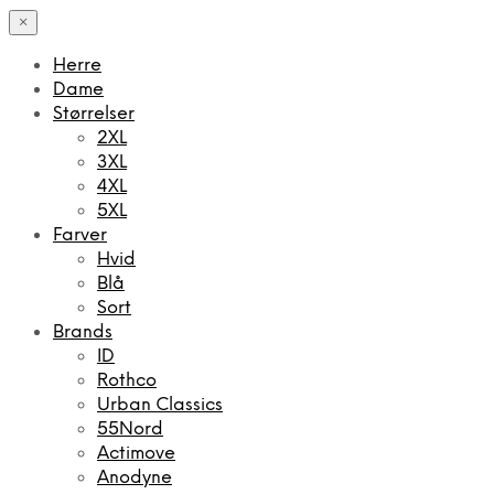
×
Herre
Dame
Størrelser
2XL
3XL
4XL
5XL
Farver
Hvid
Blå
Sort
Brands
ID
Rothco
Urban Classics
55Nord
Actimove
Anodyne