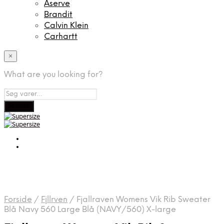
Aserve
Brandit
Calvin Klein
Carhartt
×
What are you looking for?
Forside
/
Fjllrven
/
Fjallraven Womens Vik Rib Sweater
Blå Navy 560 Large Blå (NAVY/560) X-large