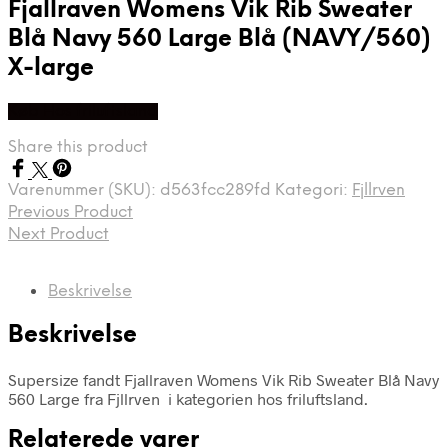
Fjallraven Womens Vik Rib Sweater
Blå Navy 560 Large Blå (NAVY/560)
X-large
Køb Hos friluftsland
Share this product
Varenummer (SKU):
d563fcc289fd
Kategori:
Fjllrven
Previous Product
Next Product
Beskrivelse
Beskrivelse
Supersize fandt Fjallraven Womens Vik Rib Sweater Blå Navy
560 Large fra Fjllrven i kategorien hos friluftsland.
Relaterede varer