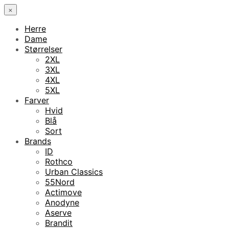
×
Herre
Dame
Størrelser
2XL
3XL
4XL
5XL
Farver
Hvid
Blå
Sort
Brands
ID
Rothco
Urban Classics
55Nord
Actimove
Anodyne
Aserve
Brandit