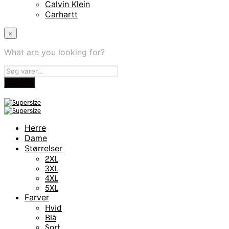
Calvin Klein
Carhartt
×
What are you looking for?
Herre
Dame
Størrelser
2XL
3XL
4XL
5XL
Farver
Hvid
Blå
Sort