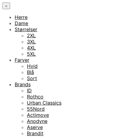
×
Herre
Dame
Størrelser
2XL
3XL
4XL
5XL
Farver
Hvid
Blå
Sort
Brands
ID
Rothco
Urban Classics
55Nord
Actimove
Anodyne
Aserve
Brandit