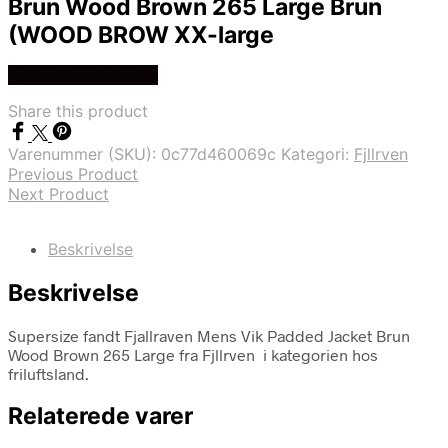
Brun Wood Brown 265 Large Brun
(WOOD BROW XX-large
Køb Hos friluftsland
Share this product
Varenummer (SKU):
0c77d460069c
Kategori:
Fjllrven
Previous Product
Next Product
Beskrivelse
Beskrivelse
Supersize fandt Fjallraven Mens Vik Padded Jacket Brun
Wood Brown 265 Large fra Fjllrven i kategorien hos
friluftsland.
Relaterede varer