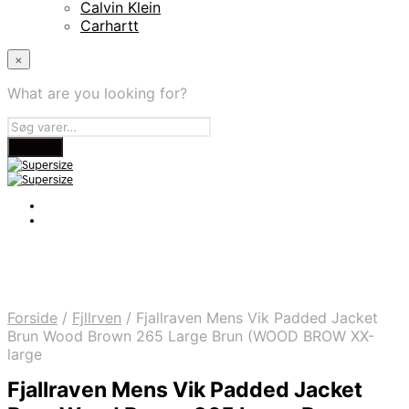
Calvin Klein
Carhartt
×
What are you looking for?
Forside
/
Fjllrven
/
Fjallraven Mens Vik Padded Jacket
Brun Wood Brown 265 Large Brun (WOOD BROW XX-
large
Fjallraven Mens Vik Padded Jacket