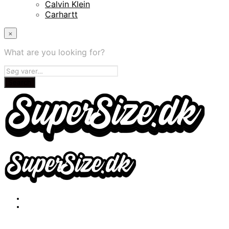
Calvin Klein
Carhartt
×
What are you looking for?