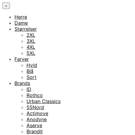
×
Herre
Dame
Størrelser
2XL
3XL
4XL
5XL
Farver
Hvid
Blå
Sort
Brands
ID
Rothco
Urban Classics
55Nord
Actimove
Anodyne
Aserve
Brandit