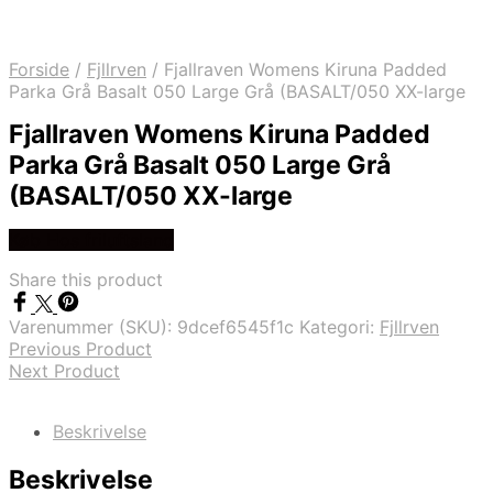
Forside
/
Fjllrven
/
Fjallraven Womens Kiruna Padded
Parka Grå Basalt 050 Large Grå (BASALT/050 XX-large
Fjallraven Womens Kiruna Padded
Parka Grå Basalt 050 Large Grå
(BASALT/050 XX-large
Køb Hos friluftsland
Share this product
Varenummer (SKU):
9dcef6545f1c
Kategori:
Fjllrven
Previous Product
Next Product
Beskrivelse
Beskrivelse