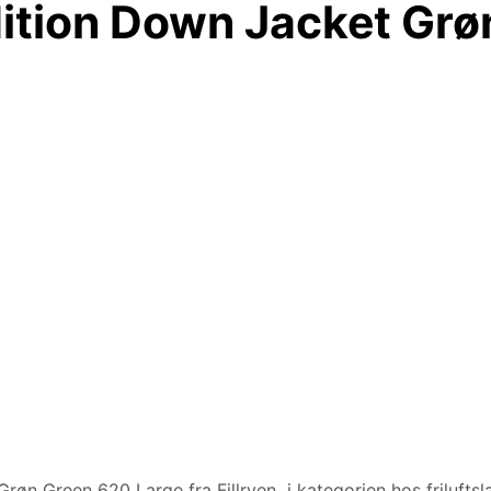
dition Down Jacket Grø
øn Green 620 Large fra Fjllrven i kategorien hos friluftsl