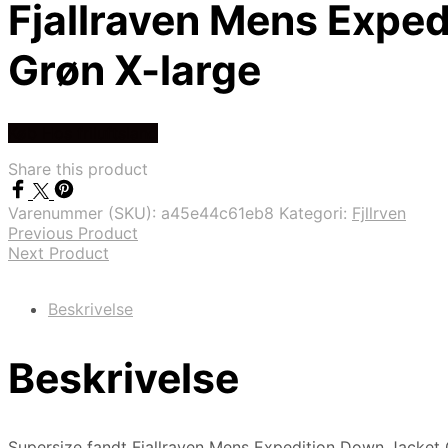
Fjallraven Mens Expe
Grøn X-large
Køb Hos friluftsland
Share this product
Varenummer (SKU):
a45e44c61eb8
Kategori:
Fjllrven
Previous Product
Next Product
Beskrivelse
Beskrivelse
Supersize fandt Fjallraven Mens Expedition Down Jacket Gr