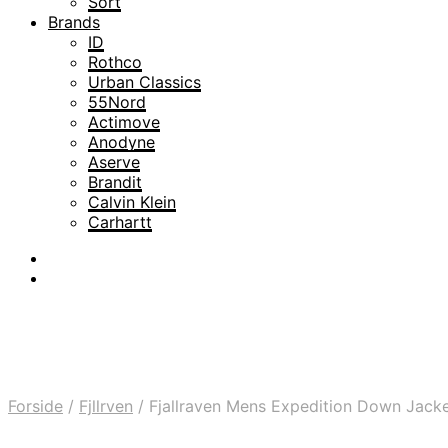
Sort
Brands
ID
Rothco
Urban Classics
55Nord
Actimove
Anodyne
Aserve
Brandit
Calvin Klein
Carhartt
Forside
/
Fjllrven
/
Fjallraven Mens Expedition Down Jacke