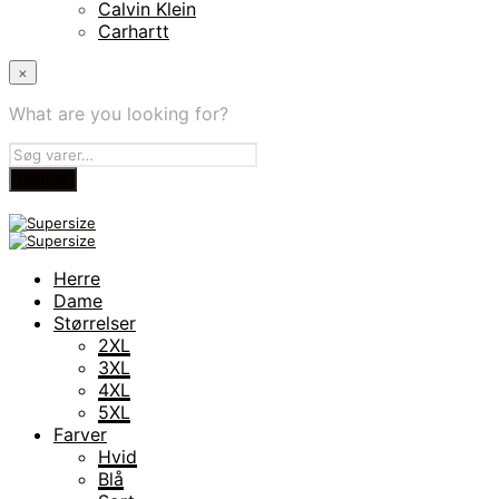
Calvin Klein
Carhartt
×
What are you looking for?
Herre
Dame
Størrelser
2XL
3XL
4XL
5XL
Farver
Hvid
Blå