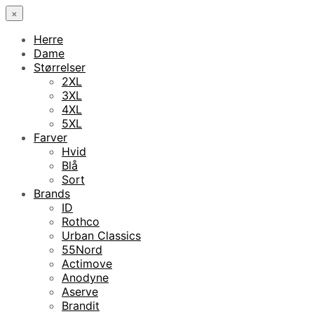
×
Herre
Dame
Størrelser
2XL
3XL
4XL
5XL
Farver
Hvid
Blå
Sort
Brands
ID
Rothco
Urban Classics
55Nord
Actimove
Anodyne
Aserve
Brandit