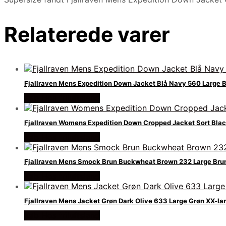
Relaterede varer
Fjallraven Mens Expedition Down Jacket Blå Navy 560 Large 
Køb Hos friluftsland
Fjallraven Womens Expedition Down Cropped Jacket Sort Black
Køb Hos friluftsland
Fjallraven Mens Smock Brun Buckwheat Brown 232 Large Br
Køb Hos friluftsland
Fjallraven Mens Jacket Grøn Dark Olive 633 Large Grøn XX-la
Køb Hos friluftsland