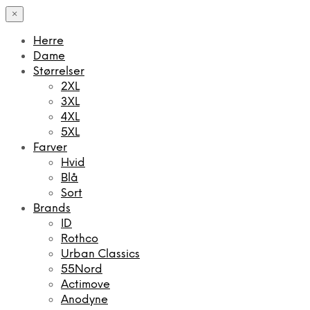
×
Herre
Dame
Størrelser
2XL
3XL
4XL
5XL
Farver
Hvid
Blå
Sort
Brands
ID
Rothco
Urban Classics
55Nord
Actimove
Anodyne