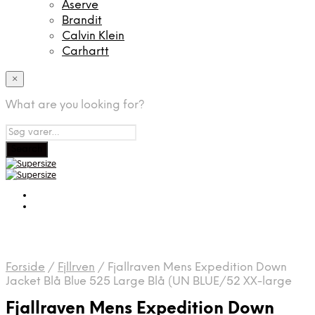
Aserve
Brandit
Calvin Klein
Carhartt
×
What are you looking for?
Forside
/
Fjllrven
/
Fjallraven Mens Expedition Down
Jacket Blå Blue 525 Large Blå (UN BLUE/52 XX-large
Fjallraven Mens Expedition Down