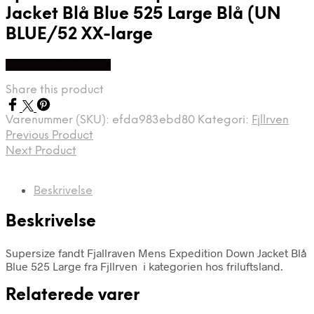
Jacket Blå Blue 525 Large Blå (UN
BLUE/52 XX-large
Køb Hos friluftsland
Share this product
Varenummer (SKU):
efda983ebd80
Kategori:
Fjllrven
Previous Product
Next Product
Beskrivelse
Beskrivelse
Supersize fandt Fjallraven Mens Expedition Down Jacket Blå
Blue 525 Large fra Fjllrven i kategorien hos friluftsland.
Relaterede varer