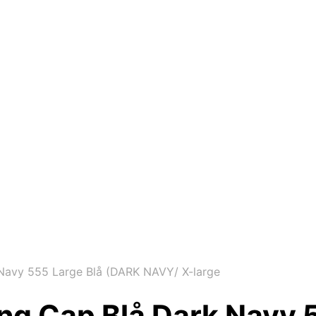
 Navy 555 Large Blå (DARK NAVY/ X-large
king Cap Blå Dark Navy