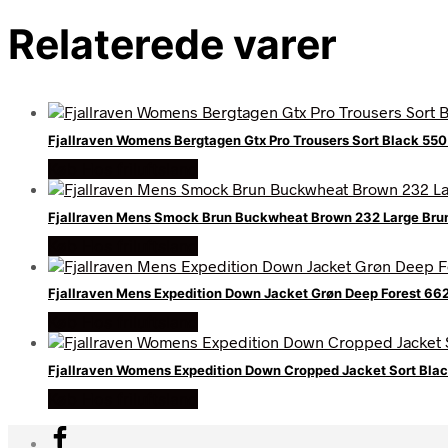
Relaterede varer
Fjallraven Womens Bergtagen Gtx Pro Trousers Sort Black 550 
Køb Hos friluftsland
Fjallraven Mens Smock Brun Buckwheat Brown 232 Large Br
Køb Hos friluftsland
Fjallraven Mens Expedition Down Jacket Grøn Deep Forest 662
Køb Hos friluftsland
Fjallraven Womens Expedition Down Cropped Jacket Sort Black
Køb Hos friluftsland