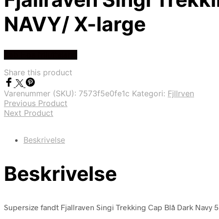
NAVY/ X-large
Køb Hos friluftsland
Share this product
Varenummer (SKU):
7573f5e0fe1c
Kategori:
Fjllrven
Previous Product
Next Product
Beskrivelse
Beskrivelse
Supersize fandt Fjallraven Singi Trekking Cap Blå Dark Navy 55