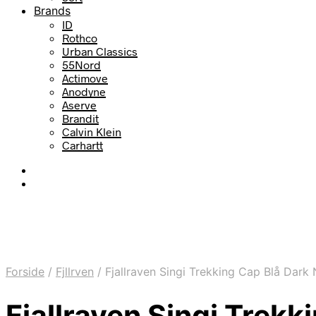
Brands
ID
Rothco
Urban Classics
55Nord
Actimove
Anodyne
Aserve
Brandit
Calvin Klein
Carhartt
Forside
/
Fjllrven
/
Fjallraven Singi Trekking Cap Blå Dark
Fjallraven Singi Trek