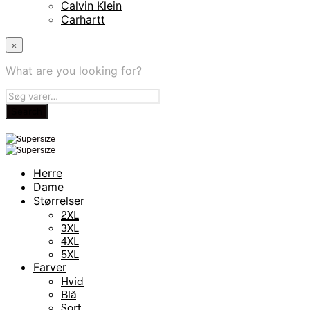
Calvin Klein
Carhartt
×
What are you looking for?
Herre
Dame
Størrelser
2XL
3XL
4XL
5XL
Farver
Hvid
Blå
Sort