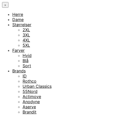
×
Herre
Dame
Størrelser
2XL
3XL
4XL
5XL
Farver
Hvid
Blå
Sort
Brands
ID
Rothco
Urban Classics
55Nord
Actimove
Anodyne
Aserve
Brandit