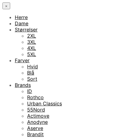
×
Herre
Dame
Størrelser
2XL
3XL
4XL
5XL
Farver
Hvid
Blå
Sort
Brands
ID
Rothco
Urban Classics
55Nord
Actimove
Anodyne
Aserve
Brandit