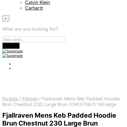
Calvin Klein
Carhartt
×
What are you looking for?
Forside
/
Fjllrven
/
Fjallraven Mens Keb Padded Hoodie
Brun Chestnut 230 Large Brun (CHESTNUT/ XX-large
Fjallraven Mens Keb Padded Hoodie
Brun Chestnut 230 Large Brun