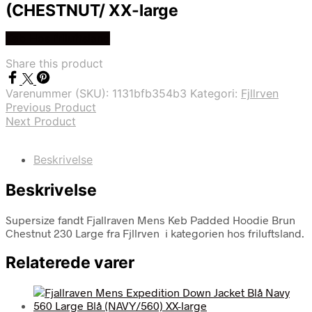
(CHESTNUT/ XX-large
Køb Hos friluftsland
Share this product
Varenummer (SKU):
1131bfb354b3
Kategori:
Fjllrven
Previous Product
Next Product
Beskrivelse
Beskrivelse
Supersize fandt Fjallraven Mens Keb Padded Hoodie Brun
Chestnut 230 Large fra Fjllrven i kategorien hos friluftsland.
Relaterede varer