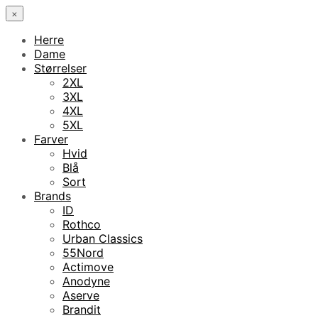
×
Herre
Dame
Størrelser
2XL
3XL
4XL
5XL
Farver
Hvid
Blå
Sort
Brands
ID
Rothco
Urban Classics
55Nord
Actimove
Anodyne
Aserve
Brandit