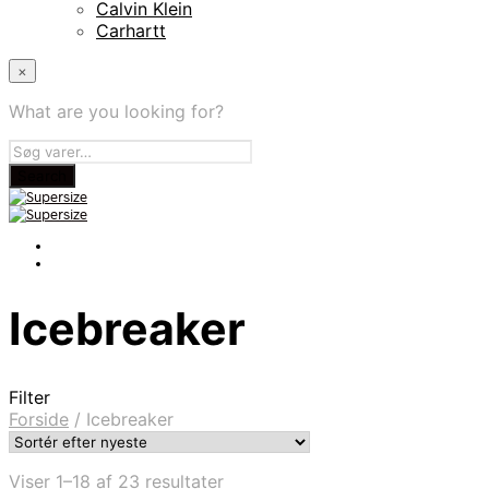
Calvin Klein
Carhartt
×
What are you looking for?
Icebreaker
Filter
Forside
/
Icebreaker
Sorteret
Viser 1–18 af 23 resultater