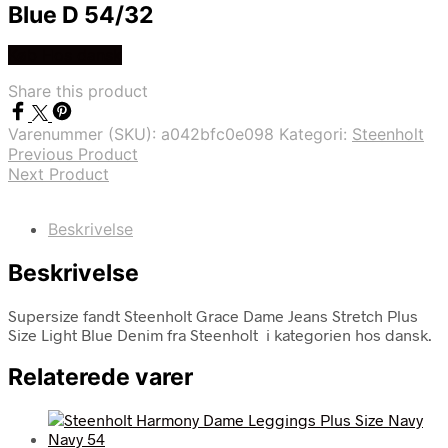
Blue D 54/32
Køb Hos dansk
Share this product
Varenummer (SKU):
a042bfc0e098
Kategori:
Steenholt
Previous Product
Next Product
Beskrivelse
Beskrivelse
Supersize fandt Steenholt Grace Dame Jeans Stretch Plus
Size Light Blue Denim fra Steenholt i kategorien hos dansk.
Relaterede varer