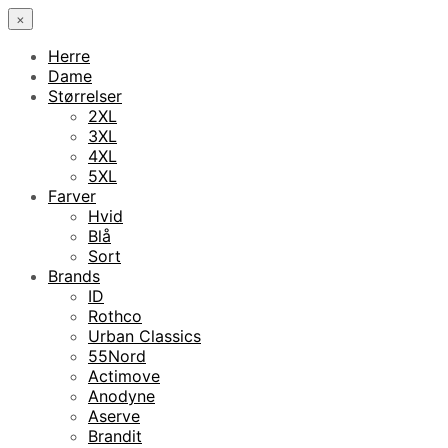
×
Herre
Dame
Størrelser
2XL
3XL
4XL
5XL
Farver
Hvid
Blå
Sort
Brands
ID
Rothco
Urban Classics
55Nord
Actimove
Anodyne
Aserve
Brandit