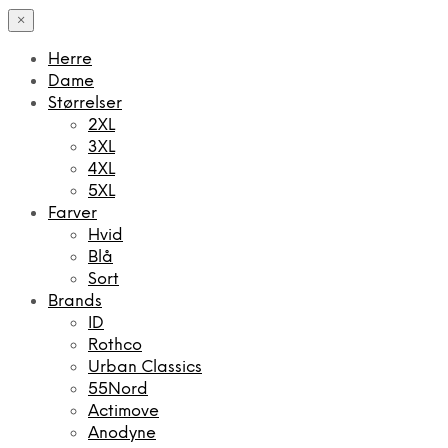
×
Herre
Dame
Størrelser
2XL
3XL
4XL
5XL
Farver
Hvid
Blå
Sort
Brands
ID
Rothco
Urban Classics
55Nord
Actimove
Anodyne