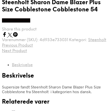
Steenholt Sharon Dame Blazer Plus
Size Cobblestone Cobblestone 54
Køb Hos dansk
Share this product
Varenummer (SKU):
4d933e733031
Kategori:
Steenholt
Previous Product
Next Product
Beskrivelse
Beskrivelse
Supersize fandt Steenholt Sharon Dame Blazer Plus Size
Cobblestone fra Steenholt i kategorien hos dansk.
Relaterede varer