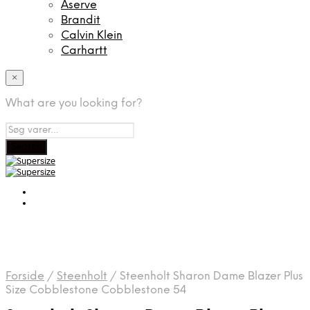
Aserve
Brandit
Calvin Klein
Carhartt
×
What are you looking for?
Forside
/
Steenholt
/
Steenholt Sharon Dame Blazer Plus
Size Cobblestone Cobblestone 54