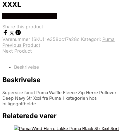
XXXL
Køb Hos billigegolfbolde
Share this product
Varenummer (SKU):
e358bc17a28c
Kategori:
Puma
Previous Product
Next Product
Beskrivelse
Beskrivelse
Supersize fandt Puma Waffle Fleece Zip Herre Pullover
Deep Navy Str Xxxl fra Puma i kategorien hos
billigegolfbolde.
Relaterede varer