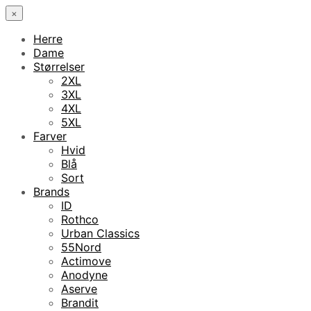
×
Herre
Dame
Størrelser
2XL
3XL
4XL
5XL
Farver
Hvid
Blå
Sort
Brands
ID
Rothco
Urban Classics
55Nord
Actimove
Anodyne
Aserve
Brandit