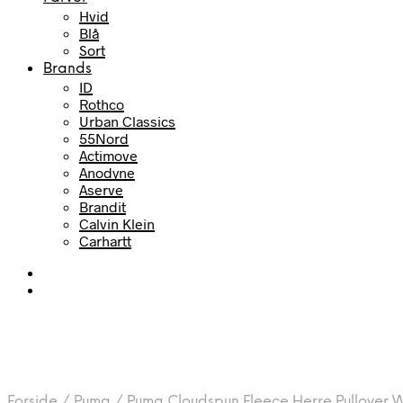
Hvid
Blå
Sort
Brands
ID
Rothco
Urban Classics
55Nord
Actimove
Anodyne
Aserve
Brandit
Calvin Klein
Carhartt
Forside
/
Puma
/
Puma Cloudspun Fleece Herre Pullover W