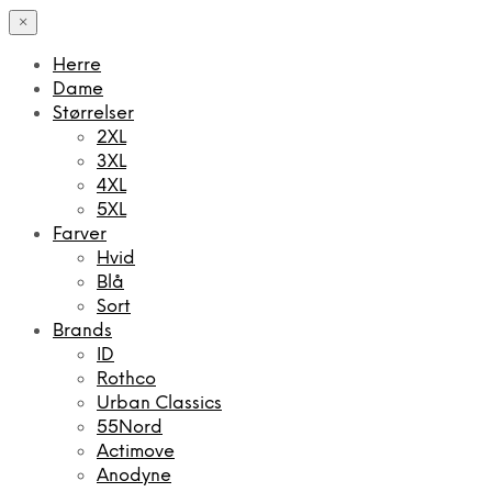
×
Herre
Dame
Størrelser
2XL
3XL
4XL
5XL
Farver
Hvid
Blå
Sort
Brands
ID
Rothco
Urban Classics
55Nord
Actimove
Anodyne