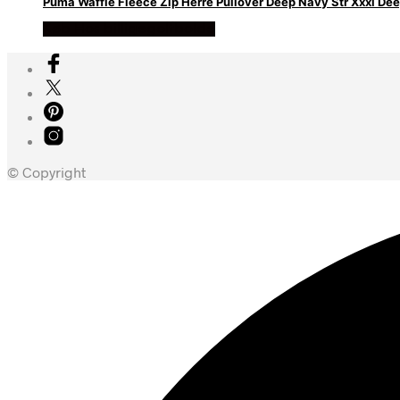
Puma Waffle Fleece Zip Herre Pullover Deep Navy Str Xxxl De
Køb Hos billigegolfbolde
© Copyright