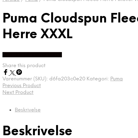
Puma Cloudspun Fleec
Herre XXXL
Køb Hos billigegolfbolde
Share this product
Varenummer (SKU):
d6fa203c0e20
Kategori:
Puma
Previous Product
Next Product
Beskrivelse
Beskrivelse