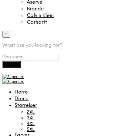
Aserve
Brandit
Calvin Klein
Carhartt
×
What are you looking for?
Herre
Dame
Størrelser
2XL
3XL
4XL
5XL
Farver