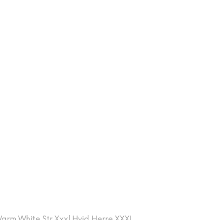
arm White Str Xxxl Hvid Herre XXXL