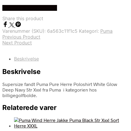
Køb Hos billigegolfbolde
Share this product
Varenummer (SKU):
6a563c11f1c5
Kategori:
Puma
Previous Product
Next Product
Beskrivelse
Beskrivelse
Supersize fandt Puma Pure Herre Poloshirt White Glow
Deep Navy Str Xxxl fra Puma i kategorien hos
billigegolfbolde.
Relaterede varer