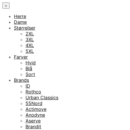
×
Herre
Dame
Størrelser
2XL
3XL
4XL
5XL
Farver
Hvid
Blå
Sort
Brands
ID
Rothco
Urban Classics
55Nord
Actimove
Anodyne
Aserve
Brandit