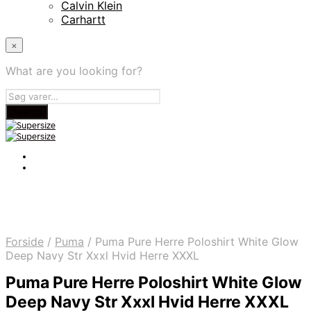
Calvin Klein
Carhartt
×
What are you looking for?
Forside
/
Puma
/
Puma Pure Herre Poloshirt White Glow
Deep Navy Str Xxxl Hvid Herre XXXL
Puma Pure Herre Poloshirt White Glow
Deep Navy Str Xxxl Hvid Herre XXXL