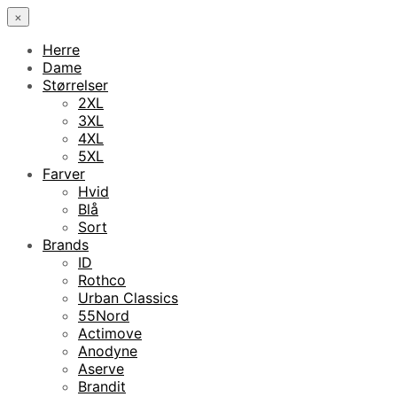
×
Herre
Dame
Størrelser
2XL
3XL
4XL
5XL
Farver
Hvid
Blå
Sort
Brands
ID
Rothco
Urban Classics
55Nord
Actimove
Anodyne
Aserve
Brandit