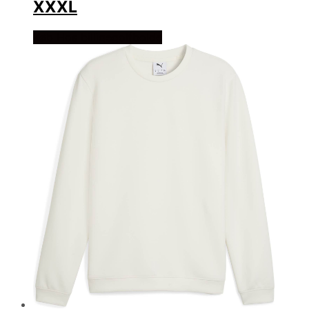
XXXL
Køb Hos billigegolfbolde