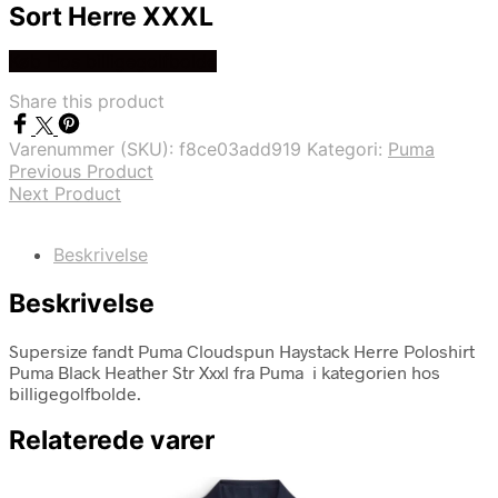
Sort Herre XXXL
Køb Hos billigegolfbolde
Share this product
Varenummer (SKU):
f8ce03add919
Kategori:
Puma
Previous Product
Next Product
Beskrivelse
Beskrivelse
Supersize fandt Puma Cloudspun Haystack Herre Poloshirt
Puma Black Heather Str Xxxl fra Puma i kategorien hos
billigegolfbolde.
Relaterede varer