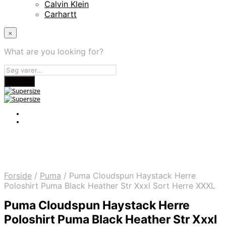
Calvin Klein
Carhartt
×
What are you looking for?
Forside
/
Puma
/
Puma Cloudspun Haystack Herre
Poloshirt Puma Black Heather Str Xxxl Sort Herre XXXL
Puma Cloudspun Haystack Herre
Poloshirt Puma Black Heather Str Xxxl