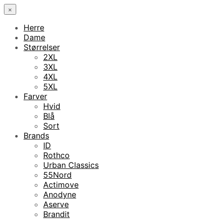
×
Herre
Dame
Størrelser
2XL
3XL
4XL
5XL
Farver
Hvid
Blå
Sort
Brands
ID
Rothco
Urban Classics
55Nord
Actimove
Anodyne
Aserve
Brandit