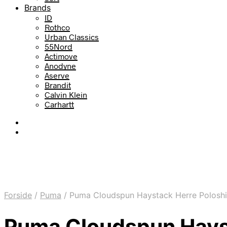
Brands
ID
Rothco
Urban Classics
55Nord
Actimove
Anodyne
Aserve
Brandit
Calvin Klein
Carhartt
Forside
/
Puma
/
Puma Cloudspun Haystack Herre Poloshir
Puma Cloudspun Hayst