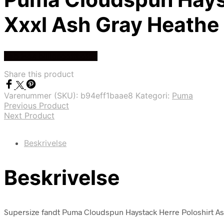
Xxxl Ash Gray Heathe
Køb Hos billigegolfbolde
Share this product
Varenummer (SKU):
b94eff1baae8
Kategori:
Puma
Previous Product
Next Product
Beskrivelse
Beskrivelse
Supersize fandt Puma Cloudspun Haystack Herre Poloshirt Ash 