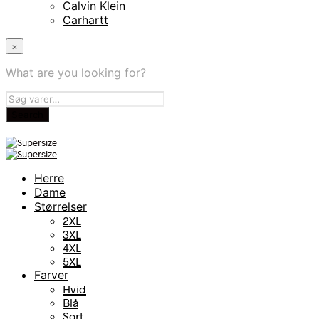
Calvin Klein
Carhartt
×
What are you looking for?
Herre
Dame
Størrelser
2XL
3XL
4XL
5XL
Farver
Hvid
Blå
Sort