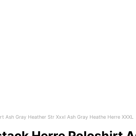
t Ash Gray Heather Str Xxxl Ash Gray Heathe Herre XXXL
ack Herre Poloshirt A