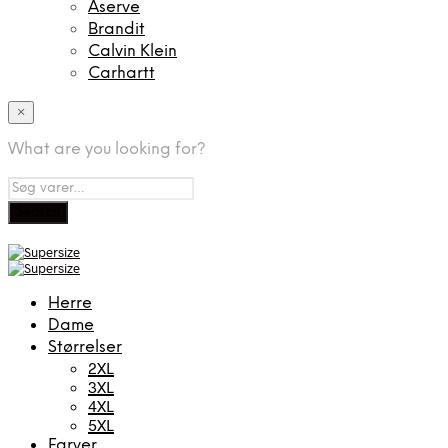
Aserve
Brandit
Calvin Klein
Carhartt
×
What are you looking for?
Herre
Dame
Størrelser
2XL
3XL
4XL
5XL
Farver