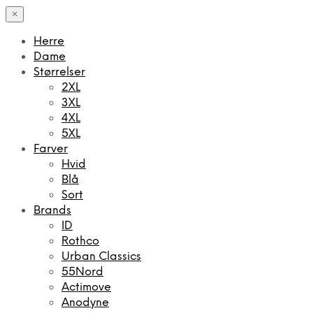
×
Herre
Dame
Størrelser
2XL
3XL
4XL
5XL
Farver
Hvid
Blå
Sort
Brands
ID
Rothco
Urban Classics
55Nord
Actimove
Anodyne