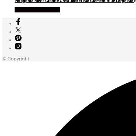
Patagonia Mens Granite Crest Jacket Blå Clement Blue Large Blå
Køb Hos friluftsland
© Copyright