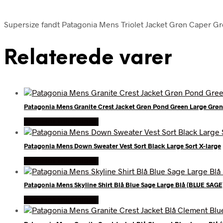
Supersize fandt Patagonia Mens Triolet Jacket Grøn Caper Gre
Relaterede varer
Patagonia Mens Granite Crest Jacket Grøn Pond Green Large Grøn
Køb Hos friluftsland
Patagonia Mens Down Sweater Vest Sort Black Large Sort X-large
Køb Hos friluftsland
Patagonia Mens Skyline Shirt Blå Blue Sage Large Blå (BLUE SAGE)
Køb Hos friluftsland