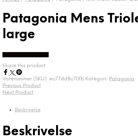
Patagonia Mens Triol
large
Køb Hos friluftsland
Share this product
Varenummer (SKU):
ec77dd8c70fb
Kategori:
Patagonia
Previous Product
Next Product
Beskrivelse
Beskrivelse