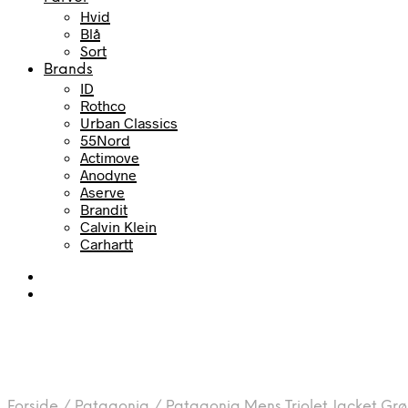
Hvid
Blå
Sort
Brands
ID
Rothco
Urban Classics
55Nord
Actimove
Anodyne
Aserve
Brandit
Calvin Klein
Carhartt
Forside
/
Patagonia
/
Patagonia Mens Triolet Jacket Gr