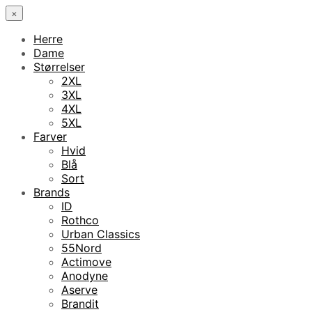
×
Herre
Dame
Størrelser
2XL
3XL
4XL
5XL
Farver
Hvid
Blå
Sort
Brands
ID
Rothco
Urban Classics
55Nord
Actimove
Anodyne
Aserve
Brandit