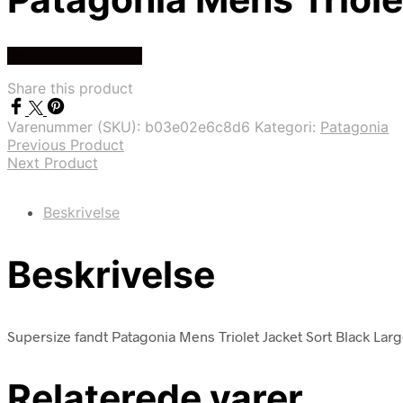
Køb Hos friluftsland
Share this product
Varenummer (SKU):
b03e02e6c8d6
Kategori:
Patagonia
Previous Product
Next Product
Beskrivelse
Beskrivelse
Supersize fandt Patagonia Mens Triolet Jacket Sort Black Large
Relaterede varer