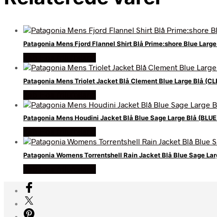
Patagonia Mens Fjord Flannel Shirt Blå Prime:shore Blue Larg
Køb Hos friluftsland
Patagonia Mens Triolet Jacket Blå Clement Blue Large Blå (C
Køb Hos friluftsland
Patagonia Mens Houdini Jacket Blå Blue Sage Large Blå (BLUE
Køb Hos friluftsland
Patagonia Womens Torrentshell Rain Jacket Blå Blue Sage Lar
Køb Hos friluftsland