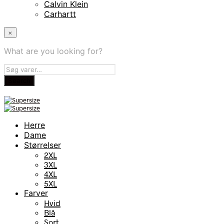
Calvin Klein
Carhartt
×
What are you looking for?
Herre
Dame
Størrelser
2XL
3XL
4XL
5XL
Farver
Hvid
Blå
Sort