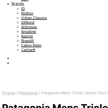
Brands
ID
Rothco
Urban Classics
55Nord
Actimove
Anodyne
Aserve
Brandit
Calvin Klein
Carhartt
Forside
/
Patagonia
/
Patagonia Mens Triolet Jacket Sort 
Patagonia Mens Triole