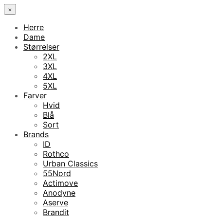
×
Herre
Dame
Størrelser
2XL
3XL
4XL
5XL
Farver
Hvid
Blå
Sort
Brands
ID
Rothco
Urban Classics
55Nord
Actimove
Anodyne
Aserve
Brandit