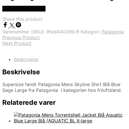
Køb Hos friluftsland
Share this product
Varenummer (SKU):
9fad440266c8
Kategori:
Patagonia
Previous Product
Next Product
Beskrivelse
Beskrivelse
Supersize fandt Patagonia Mens Skyline Shirt Blå Blue
Sage Large fra Patagonia i kategorien hos friluftsland.
Relaterede varer