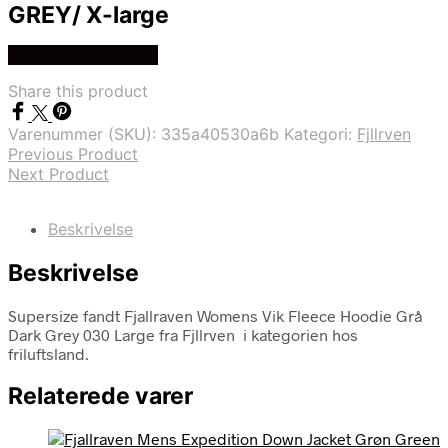
GREY/ X-large
Køb Hos friluftsland
Share this product
Varenummer (SKU):
335a40530a6b
Kategori:
Fjllrven
Previous Product
Next Product
Beskrivelse
Beskrivelse
Supersize fandt Fjallraven Womens Vik Fleece Hoodie Grå
Dark Grey 030 Large fra Fjllrven i kategorien hos
friluftsland.
Relaterede varer