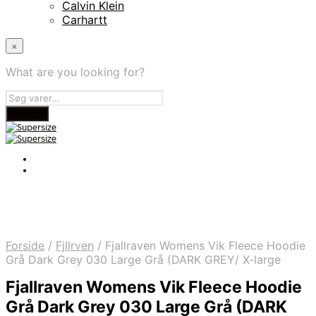
Calvin Klein
Carhartt
×
What are you looking for?
Forside
/
Fjllrven
/
Fjallraven Womens Vik Fleece Hoodie
Grå Dark Grey 030 Large Grå (DARK GREY/ X-large
Fjallraven Womens Vik Fleece Hoodie
Grå Dark Grey 030 Large Grå (DARK