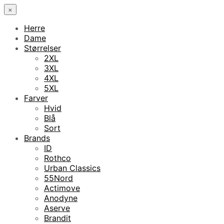
×
Herre
Dame
Størrelser
2XL
3XL
4XL
5XL
Farver
Hvid
Blå
Sort
Brands
ID
Rothco
Urban Classics
55Nord
Actimove
Anodyne
Aserve
Brandit