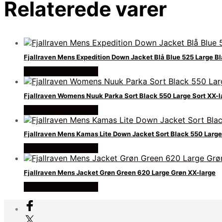
Relaterede varer
Fjallraven Mens Expedition Down Jacket Blå Blue 525 Large B
Køb Hos friluftsland
Fjallraven Womens Nuuk Parka Sort Black 550 Large Sort XX-l
Køb Hos friluftsland
Fjallraven Mens Kamas Lite Down Jacket Sort Black 550 Large 
Køb Hos friluftsland
Fjallraven Mens Jacket Grøn Green 620 Large Grøn XX-large
Køb Hos friluftsland