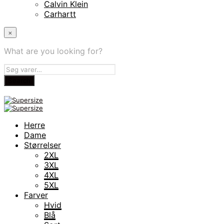
Calvin Klein
Carhartt
×
What are you looking for?
Herre
Dame
Størrelser
2XL
3XL
4XL
5XL
Farver
Hvid
Blå