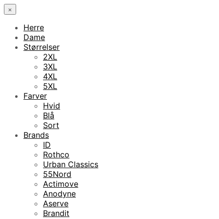
×
Herre
Dame
Størrelser
2XL
3XL
4XL
5XL
Farver
Hvid
Blå
Sort
Brands
ID
Rothco
Urban Classics
55Nord
Actimove
Anodyne
Aserve
Brandit