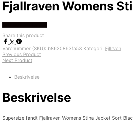
Fjallraven Womens Sti
Køb Hos friluftsland
Share this product
Varenummer (SKU):
b8620863fa53
Kategori:
Fjllrven
Previous Product
Next Product
Beskrivelse
Beskrivelse
Supersize fandt Fjallraven Womens Stina Jacket Sort Black 