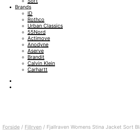
Sort
Brands
ID
Rothco
Urban Classics
55Nord
Actimove
Anodyne
Aserve
Brandit
Calvin Klein
Carhartt
Forside
/
Fjllrven
/
Fjallraven Womens Stina Jacket Sort Bl