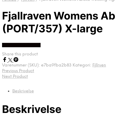
Fjallraven Womens Ab
(PORT/357) X-large
Køb Hos friluftsland
Share this product
Varenummer (SKU):
e7ba9fba2b83
Kategori:
Fjllrven
Previous Product
Next Product
Beskrivelse
Beskrivelse