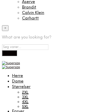
Aserve
Brandit
Calvin Klein
Carhartt
×
What are you looking for?
Herre
Dame
Størrelser
2XL
3XL
4XL
5XL
Farver