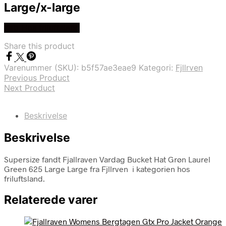
Large/x-large
Køb Hos friluftsland
Share this product
Varenummer (SKU):
b5f57ae3eae9
Kategori:
Fjllrven
Previous Product
Next Product
Beskrivelse
Beskrivelse
Supersize fandt Fjallraven Vardag Bucket Hat Grøn Laurel
Green 625 Large Large fra Fjllrven i kategorien hos
friluftsland.
Relaterede varer