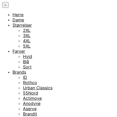
×
Herre
Dame
Størrelser
2XL
3XL
4XL
5XL
Farver
Hvid
Blå
Sort
Brands
ID
Rothco
Urban Classics
55Nord
Actimove
Anodyne
Aserve
Brandit