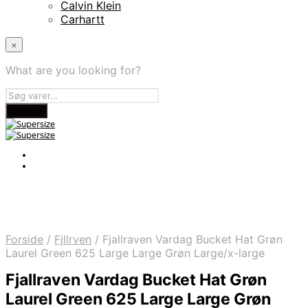
Calvin Klein
Carhartt
×
What are you looking for?
Forside
/
Fjllrven
/
Fjallraven Vardag Bucket Hat Grøn
Laurel Green 625 Large Large Grøn Large/x-large
Fjallraven Vardag Bucket Hat Grøn
Laurel Green 625 Large Large Grøn