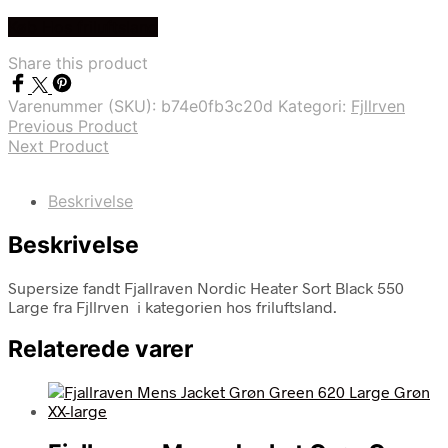
Køb Hos friluftsland
Share this product
Varenummer (SKU):
b74e0fb3c20d
Kategori:
Fjllrven
Previous Product
Next Product
Beskrivelse
Beskrivelse
Supersize fandt Fjallraven Nordic Heater Sort Black 550
Large fra Fjllrven i kategorien hos friluftsland.
Relaterede varer