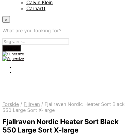
Calvin Klein
Carhartt
×
What are you looking for?
Forside
/
Fjllrven
/
Fjallraven Nordic Heater Sort Black
550 Large Sort X-large
Fjallraven Nordic Heater Sort Black
550 Large Sort X-large