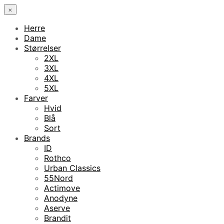
×
Herre
Dame
Størrelser
2XL
3XL
4XL
5XL
Farver
Hvid
Blå
Sort
Brands
ID
Rothco
Urban Classics
55Nord
Actimove
Anodyne
Aserve
Brandit