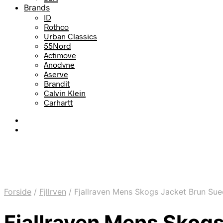
Brands
ID
Rothco
Urban Classics
55Nord
Actimove
Anodyne
Aserve
Brandit
Calvin Klein
Carhartt
Forside
/
Fjllrven
/
Fjallraven Mens Skogs Jacket Brun Su
Fjallraven Mens Skog