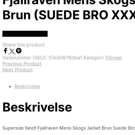
Brun (SUEDE BRO XXX
Køb Hos friluftsland
Share this product
Varenummer (SKU):
07ed0878dba1
Kategori:
Fjllrven
Previous Product
Next Product
Beskrivelse
Beskrivelse
Supersize fandt Fjallraven Mens Skogs Jacket Brun Suede Brown