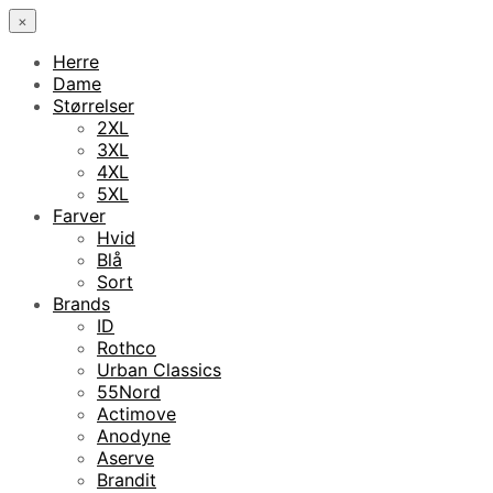
×
Herre
Dame
Størrelser
2XL
3XL
4XL
5XL
Farver
Hvid
Blå
Sort
Brands
ID
Rothco
Urban Classics
55Nord
Actimove
Anodyne
Aserve
Brandit