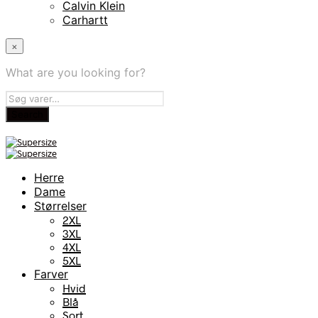
Calvin Klein
Carhartt
×
What are you looking for?
Herre
Dame
Størrelser
2XL
3XL
4XL
5XL
Farver
Hvid
Blå
Sort