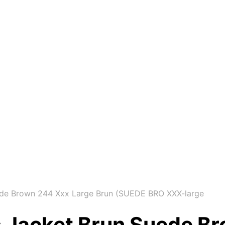
ede Brown 244 Xxx Large Brun (SUEDE BRO XXX-large
s Jacket Brun Suede B