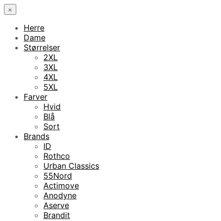
×
Herre
Dame
Størrelser
2XL
3XL
4XL
5XL
Farver
Hvid
Blå
Sort
Brands
ID
Rothco
Urban Classics
55Nord
Actimove
Anodyne
Aserve
Brandit