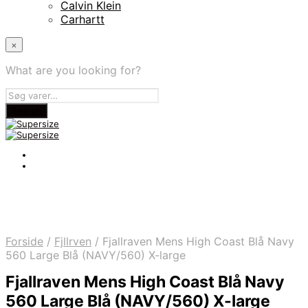
Calvin Klein
Carhartt
×
What are you looking for?
Forside
/
Fjllrven
/
Fjallraven Mens High Coast Blå Navy
560 Large Blå (NAVY/560) X-large
Fjallraven Mens High Coast Blå Navy
560 Large Blå (NAVY/560) X-large