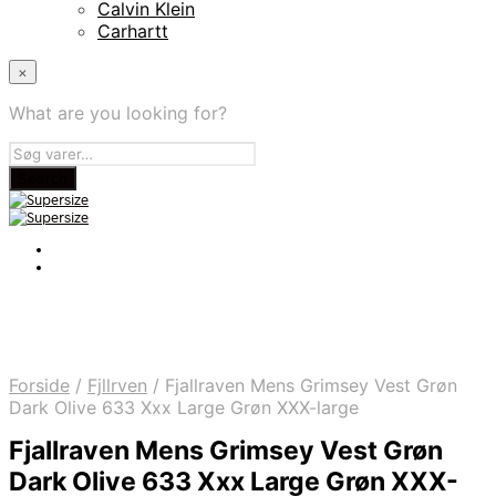
Calvin Klein
Carhartt
×
What are you looking for?
Forside
/
Fjllrven
/
Fjallraven Mens Grimsey Vest Grøn
Dark Olive 633 Xxx Large Grøn XXX-large
Fjallraven Mens Grimsey Vest Grøn
Dark Olive 633 Xxx Large Grøn XXX-