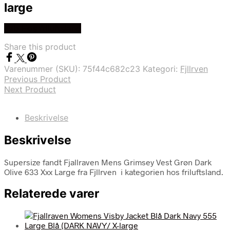
large
Køb Hos friluftsland
Share this product
Varenummer (SKU):
75f44c682c23
Kategori:
Fjllrven
Previous Product
Next Product
Beskrivelse
Beskrivelse
Supersize fandt Fjallraven Mens Grimsey Vest Grøn Dark
Olive 633 Xxx Large fra Fjllrven i kategorien hos friluftsland.
Relaterede varer