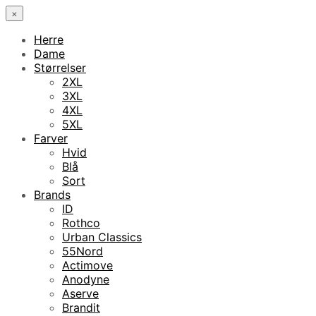
×
Herre
Dame
Størrelser
2XL
3XL
4XL
5XL
Farver
Hvid
Blå
Sort
Brands
ID
Rothco
Urban Classics
55Nord
Actimove
Anodyne
Aserve
Brandit