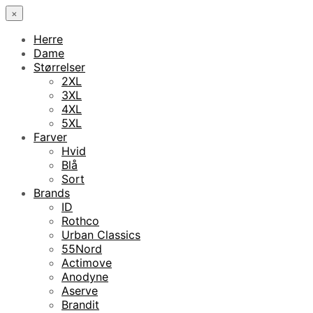
×
Herre
Dame
Størrelser
2XL
3XL
4XL
5XL
Farver
Hvid
Blå
Sort
Brands
ID
Rothco
Urban Classics
55Nord
Actimove
Anodyne
Aserve
Brandit