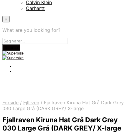
Calvin Klein
Carhartt
×
What are you looking for?
Forside
/
Fjllrven
/
Fjallraven Kiruna Hat Grå Dark Grey
030 Large Grå (DARK GREY/ X-large
Fjallraven Kiruna Hat Grå Dark Grey
030 Large Grå (DARK GREY/ X-large