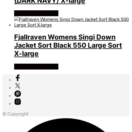
(DARK NAVY/ X-large
Køb Hos friluftsland
Fjallraven Womens Singi Down
Jacket Sort Black 550 Large Sort
X-large
Køb Hos friluftsland
© Copyright