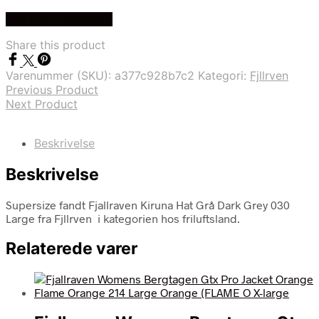
Køb Hos friluftsland
Share this product
Varenummer (SKU):
a377c928b7c2
Kategori:
Fjllrven
Previous Product
Next Product
Beskrivelse
Beskrivelse
Supersize fandt Fjallraven Kiruna Hat Grå Dark Grey 030
Large fra Fjllrven i kategorien hos friluftsland.
Relaterede varer