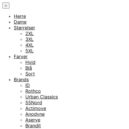
×
Herre
Dame
Størrelser
2XL
3XL
4XL
5XL
Farver
Hvid
Blå
Sort
Brands
ID
Rothco
Urban Classics
55Nord
Actimove
Anodyne
Aserve
Brandit