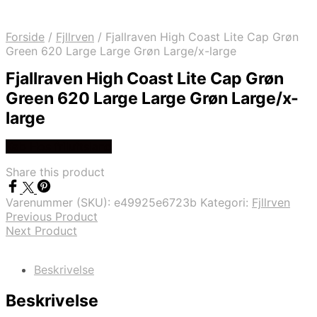
Forside
/
Fjllrven
/
Fjallraven High Coast Lite Cap Grøn
Green 620 Large Large Grøn Large/x-large
Fjallraven High Coast Lite Cap Grøn
Green 620 Large Large Grøn Large/x-
large
Køb Hos friluftsland
Share this product
Varenummer (SKU):
e49925e6723b
Kategori:
Fjllrven
Previous Product
Next Product
Beskrivelse
Beskrivelse