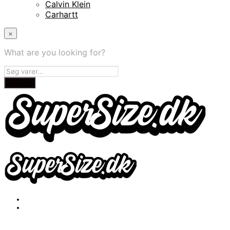
Calvin Klein
Carhartt
×
What are you looking for?