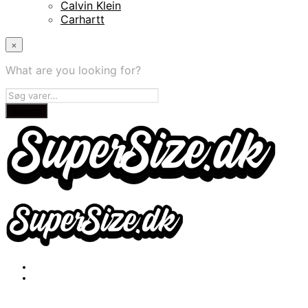
Calvin Klein
Carhartt
×
What are you looking for?