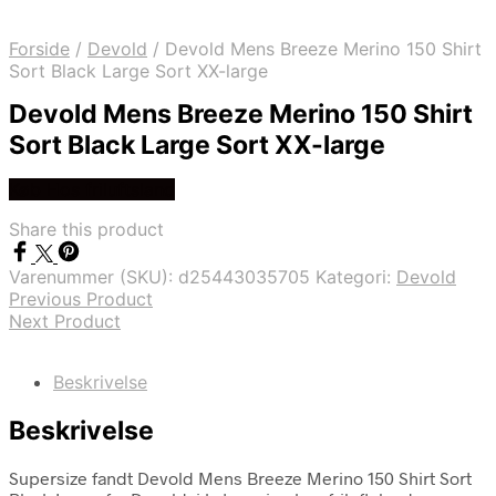
Forside
/
Devold
/
Devold Mens Breeze Merino 150 Shirt
Sort Black Large Sort XX-large
Devold Mens Breeze Merino 150 Shirt
Sort Black Large Sort XX-large
Køb Hos friluftsland
Share this product
Varenummer (SKU):
d25443035705
Kategori:
Devold
Previous Product
Next Product
Beskrivelse
Beskrivelse
Supersize fandt Devold Mens Breeze Merino 150 Shirt Sort