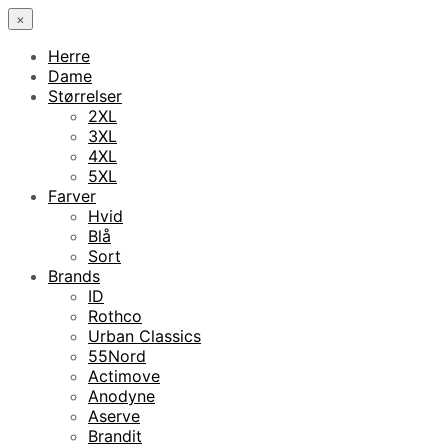
×
Herre
Dame
Størrelser
2XL
3XL
4XL
5XL
Farver
Hvid
Blå
Sort
Brands
ID
Rothco
Urban Classics
55Nord
Actimove
Anodyne
Aserve
Brandit