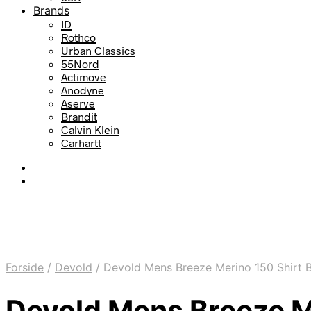
Brands
ID
Rothco
Urban Classics
55Nord
Actimove
Anodyne
Aserve
Brandit
Calvin Klein
Carhartt
Forside
/
Devold
/
Devold Mens Breeze Merino 150 Shirt B
Devold Mens Breeze Me