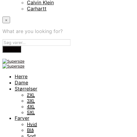
Calvin Klein
Carhartt
×
What are you looking for?
Herre
Dame
Størrelser
2XL
3XL
4XL
5XL
Farver
Hvid
Blå
Sort