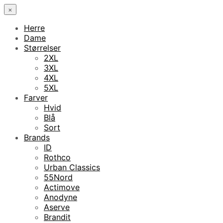
×
Herre
Dame
Størrelser
2XL
3XL
4XL
5XL
Farver
Hvid
Blå
Sort
Brands
ID
Rothco
Urban Classics
55Nord
Actimove
Anodyne
Aserve
Brandit