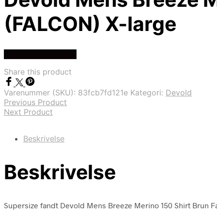
(FALCON) X-large
Køb Hos friluftsland
Share this product
Varenummer (SKU):
83fcb7fd121e
Kategori:
Devold
Previous Product
Next Product
Beskrivelse
Beskrivelse
Supersize fandt Devold Mens Breeze Merino 150 Shirt Brun Fal