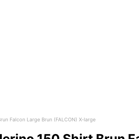
run Falcon Large Brun (FALCON) X-large
rino 150 Shirt Brun F