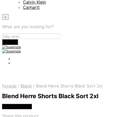
Calvin Klein
Carhartt
×
What are you looking for?
Forside
/
Blend
/
Blend Herre Shorts Black Sort 2xl
Blend Herre Shorts Black Sort 2xl
Køb Hos dansk
Share this product