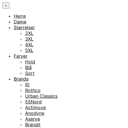
×
Herre
Dame
Størrelser
2XL
3XL
4XL
5XL
Farver
Hvid
Blå
Sort
Brands
ID
Rothco
Urban Classics
55Nord
Actimove
Anodyne
Aserve
Brandit