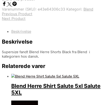
Varenummer (SKU):
e43e64306c33
Kategori:
Blend
Previous Product
Next Product
Beskrivelse
Beskrivelse
Supersize fandt Blend Herre Shorts Black fra Blend i
kategorien hos dansk.
Relaterede varer
Blend Herre Shirt Salute 5xl Salute
5XL
Køb Hos dansk