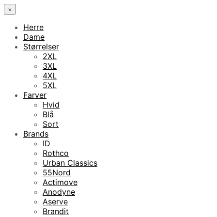
×
Herre
Dame
Størrelser
2XL
3XL
4XL
5XL
Farver
Hvid
Blå
Sort
Brands
ID
Rothco
Urban Classics
55Nord
Actimove
Anodyne
Aserve
Brandit