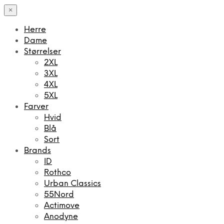
×
Herre
Dame
Størrelser
2XL
3XL
4XL
5XL
Farver
Hvid
Blå
Sort
Brands
ID
Rothco
Urban Classics
55Nord
Actimove
Anodyne