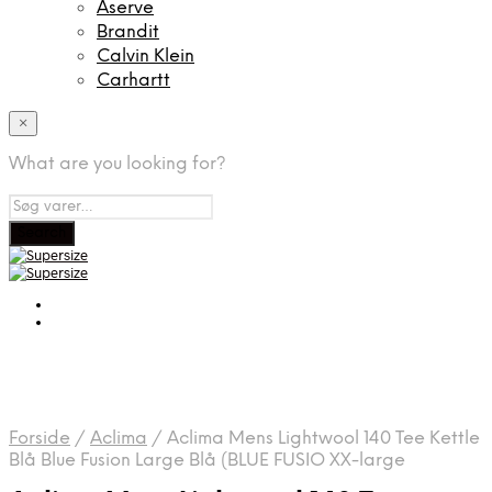
Aserve
Brandit
Calvin Klein
Carhartt
×
What are you looking for?
Forside
/
Aclima
/
Aclima Mens Lightwool 140 Tee Kettle
Blå Blue Fusion Large Blå (BLUE FUSIO XX-large