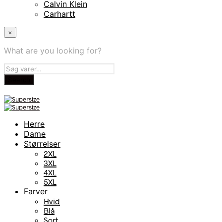
Calvin Klein
Carhartt
×
What are you looking for?
Herre
Dame
Størrelser
2XL
3XL
4XL
5XL
Farver
Hvid
Blå
Sort