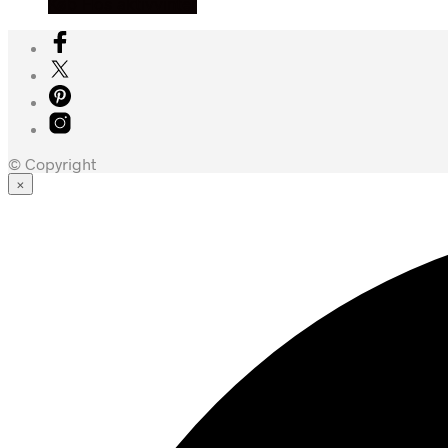
Køb Hos aktivvinter
© Copyright
×