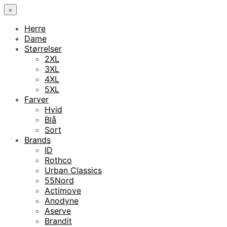
×
Herre
Dame
Størrelser
2XL
3XL
4XL
5XL
Farver
Hvid
Blå
Sort
Brands
ID
Rothco
Urban Classics
55Nord
Actimove
Anodyne
Aserve
Brandit