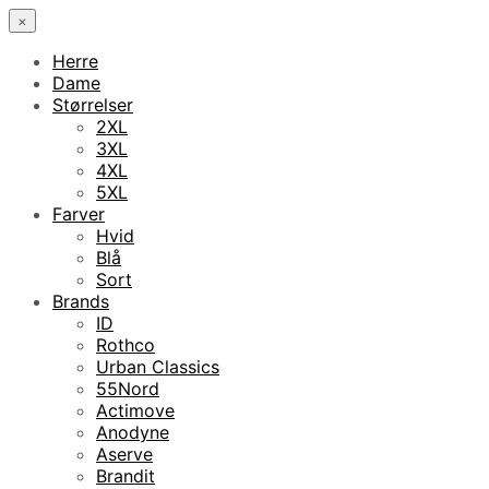
×
Herre
Dame
Størrelser
2XL
3XL
4XL
5XL
Farver
Hvid
Blå
Sort
Brands
ID
Rothco
Urban Classics
55Nord
Actimove
Anodyne
Aserve
Brandit