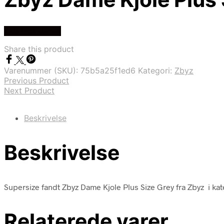
Køb Hos dansk
Share this product
Varenummer (SKU):
75b5a25f1ed6
Kategori:
Zbyz
Previous Product
Next Product
Beskrivelse
Beskrivelse
Supersize fandt Zbyz Dame Kjole Plus Size Grey fra Zbyz i ka
Relaterede varer