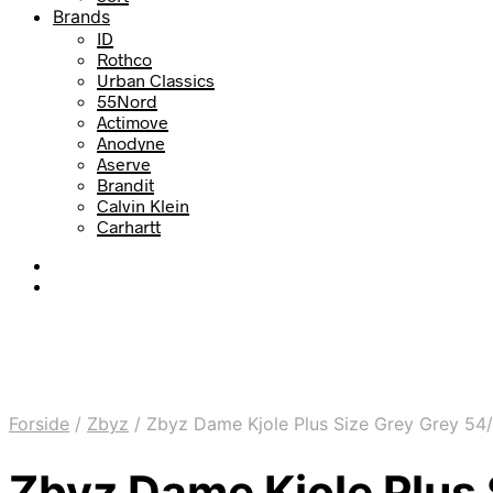
Brands
ID
Rothco
Urban Classics
55Nord
Actimove
Anodyne
Aserve
Brandit
Calvin Klein
Carhartt
Forside
/
Zbyz
/
Zbyz Dame Kjole Plus Size Grey Grey 54
Zbyz Dame Kjole Plus 