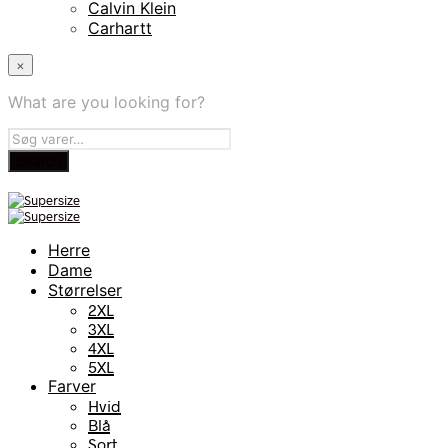
Calvin Klein
Carhartt
×
What are you looking for?
Herre
Dame
Størrelser
2XL
3XL
4XL
5XL
Farver
Hvid
Blå
Sort