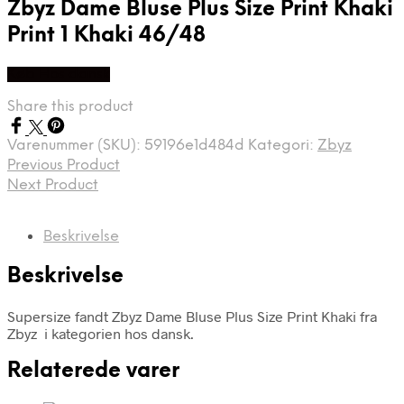
Zbyz Dame Bluse Plus Size Print Khaki
Print 1 Khaki 46/48
Køb Hos dansk
Share this product
Varenummer (SKU):
59196e1d484d
Kategori:
Zbyz
Previous Product
Next Product
Beskrivelse
Beskrivelse
Supersize fandt Zbyz Dame Bluse Plus Size Print Khaki fra
Zbyz i kategorien hos dansk.
Relaterede varer