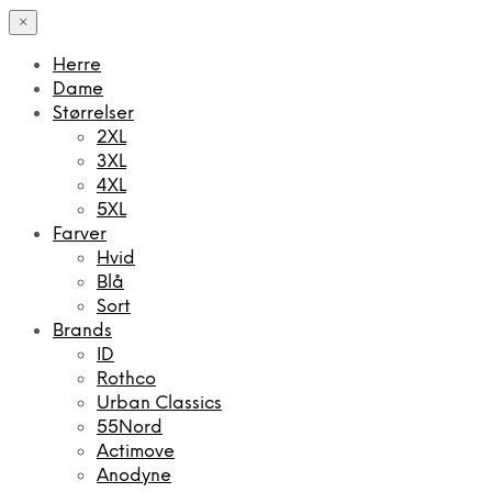
×
Herre
Dame
Størrelser
2XL
3XL
4XL
5XL
Farver
Hvid
Blå
Sort
Brands
ID
Rothco
Urban Classics
55Nord
Actimove
Anodyne