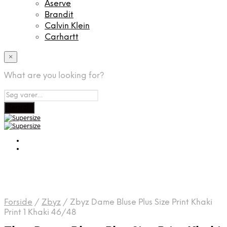
Aserve
Brandit
Calvin Klein
Carhartt
×
What are you looking for?
Forside
/
Zbyz
/
Zbyz Dame Bluse Plus Size Print Khaki
Print 1 Khaki 46/48