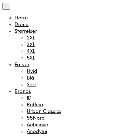
×
Herre
Dame
Størrelser
2XL
3XL
4XL
5XL
Farver
Hvid
Blå
Sort
Brands
ID
Rothco
Urban Classics
55Nord
Actimove
Anodyne