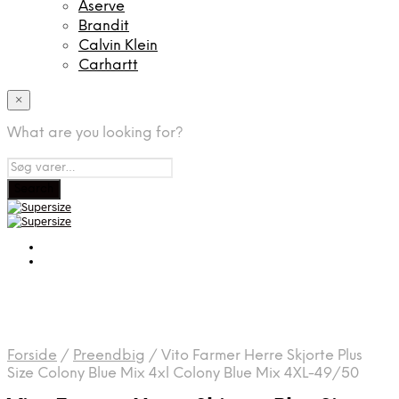
Aserve
Brandit
Calvin Klein
Carhartt
×
What are you looking for?
Forside
/
Preendbig
/
Vito Farmer Herre Skjorte Plus
Size Colony Blue Mix 4xl Colony Blue Mix 4XL-49/50