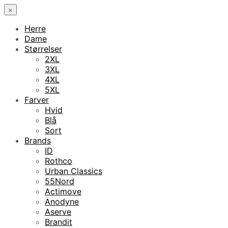
×
Herre
Dame
Størrelser
2XL
3XL
4XL
5XL
Farver
Hvid
Blå
Sort
Brands
ID
Rothco
Urban Classics
55Nord
Actimove
Anodyne
Aserve
Brandit