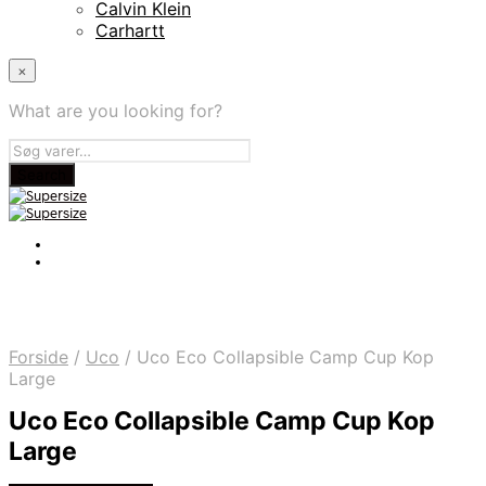
Calvin Klein
Carhartt
×
What are you looking for?
Forside
/
Uco
/
Uco Eco Collapsible Camp Cup Kop
Large
Uco Eco Collapsible Camp Cup Kop
Large