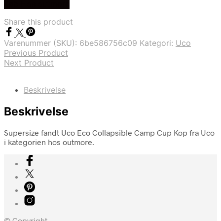
Køb Hos outmore
Share this product
Varenummer (SKU):
6be586756c09
Kategori:
Uco
Previous Product
Next Product
Beskrivelse
Beskrivelse
Supersize fandt Uco Eco Collapsible Camp Cup Kop fra Uco
i kategorien hos outmore.
© Copyright