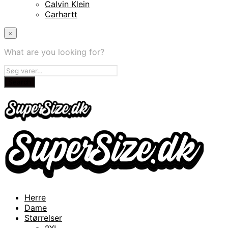
Calvin Klein
Carhartt
×
What are you looking for?
Herre
Dame
Størrelser
2XL