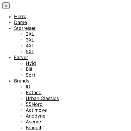
×
Herre
Dame
Størrelser
2XL
3XL
4XL
5XL
Farver
Hvid
Blå
Sort
Brands
ID
Rothco
Urban Classics
55Nord
Actimove
Anodyne
Aserve
Brandit