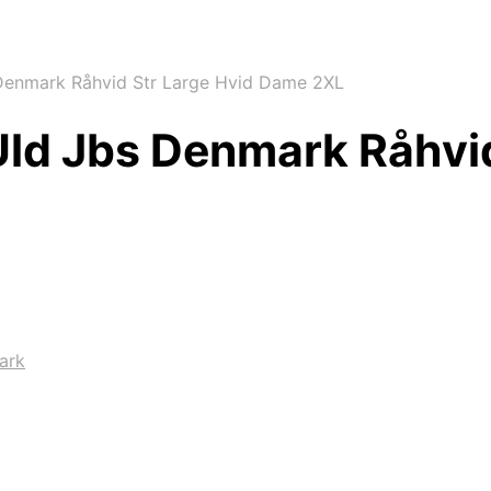
 Denmark Råhvid Str Large Hvid Dame 2XL
 Uld Jbs Denmark Råhvi
ark