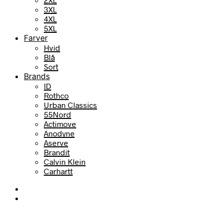
3XL
4XL
5XL
Farver
Hvid
Blå
Sort
Brands
ID
Rothco
Urban Classics
55Nord
Actimove
Anodyne
Aserve
Brandit
Calvin Klein
Carhartt