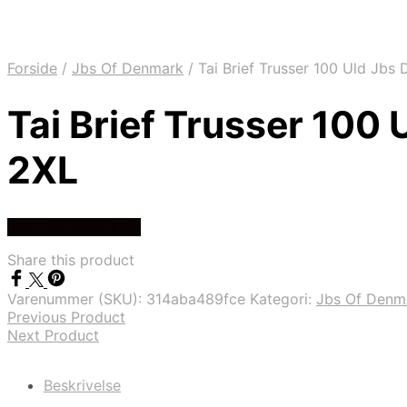
Forside
/
Jbs Of Denmark
/
Tai Brief Trusser 100 Uld Jbs
Tai Brief Trusser 100
2XL
Køb Hos nyesokker
Share this product
Varenummer (SKU):
314aba489fce
Kategori:
Jbs Of Denm
Previous Product
Next Product
Beskrivelse