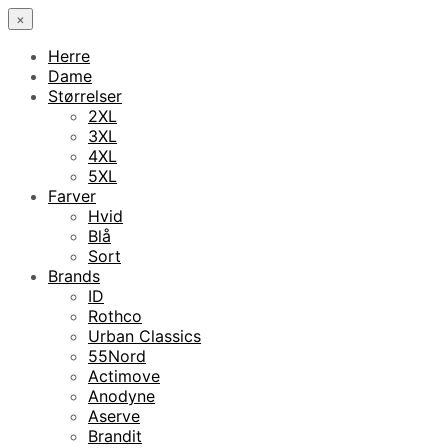
×
Herre
Dame
Størrelser
2XL
3XL
4XL
5XL
Farver
Hvid
Blå
Sort
Brands
ID
Rothco
Urban Classics
55Nord
Actimove
Anodyne
Aserve
Brandit