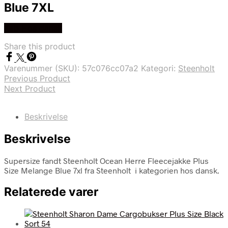
Blue 7XL
Køb Hos dansk
Share this product
Varenummer (SKU):
57c076cc07a2
Kategori:
Steenholt
Previous Product
Next Product
Beskrivelse
Beskrivelse
Supersize fandt Steenholt Ocean Herre Fleecejakke Plus
Size Melange Blue 7xl fra Steenholt i kategorien hos dansk.
Relaterede varer