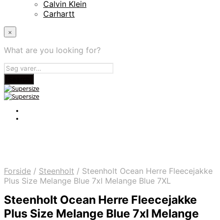
Calvin Klein
Carhartt
×
What are you looking for?
Forside
/
Steenholt
/
Steenholt Ocean Herre Fleecejakke
Plus Size Melange Blue 7xl Melange Blue 7XL
Steenholt Ocean Herre Fleecejakke
Plus Size Melange Blue 7xl Melange