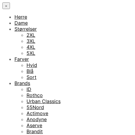
×
Herre
Dame
Størrelser
2XL
3XL
4XL
5XL
Farver
Hvid
Blå
Sort
Brands
ID
Rothco
Urban Classics
55Nord
Actimove
Anodyne
Aserve
Brandit