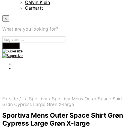
Calvin Klein
Carhartt
×
What are you looking for?
Forside
/
La Sportiva
/
Sportiva Mens Outer Space Shirt
Grøn Cypress Large Grøn X-large
Sportiva Mens Outer Space Shirt Grøn
Cypress Large Grøn X-large