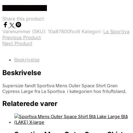
Køb Hos friluftsland
Share this product
Varenummer (SKU):
10a87800fcc6
Kategori:
La Sportiva
Previous Product
Next Product
Beskrivelse
Beskrivelse
Supersize fandt Sportiva Mens Outer Space Shirt Grøn
Cypress Large fra La Sportiva i kategorien hos friluftsland.
Relaterede varer