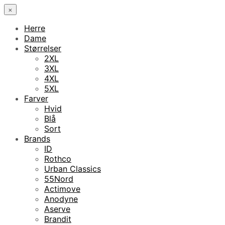
×
Herre
Dame
Størrelser
2XL
3XL
4XL
5XL
Farver
Hvid
Blå
Sort
Brands
ID
Rothco
Urban Classics
55Nord
Actimove
Anodyne
Aserve
Brandit