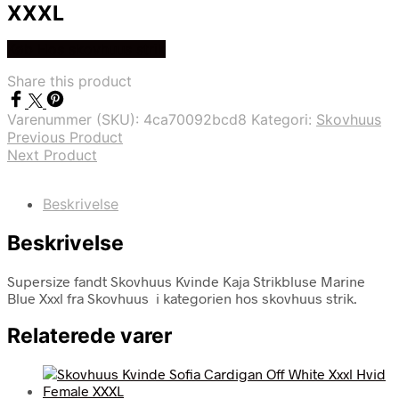
XXXL
Køb Hos skovhuus strik
Share this product
Varenummer (SKU):
4ca70092bcd8
Kategori:
Skovhuus
Previous Product
Next Product
Beskrivelse
Beskrivelse
Supersize fandt Skovhuus Kvinde Kaja Strikbluse Marine
Blue Xxxl fra Skovhuus i kategorien hos skovhuus strik.
Relaterede varer