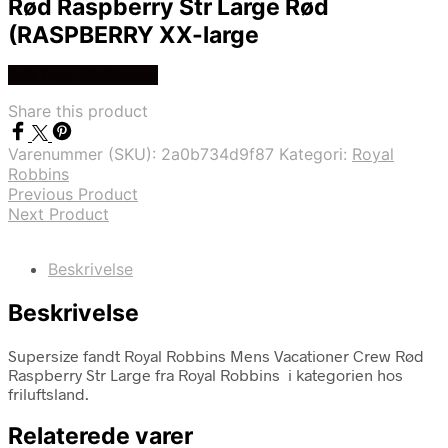
Rød Raspberry Str Large Rød
(RASPBERRY XX-large
Køb Hos friluftsland
Share this product
Varenummer (SKU):
2a0b734d9f87
Kategori:
Royal
Robbins
Previous Product
Next Product
Beskrivelse
Beskrivelse
Supersize fandt Royal Robbins Mens Vacationer Crew Rød
Raspberry Str Large fra Royal Robbins i kategorien hos
friluftsland.
Relaterede varer