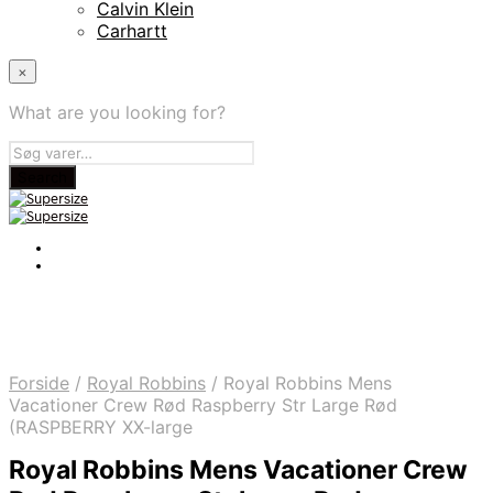
Calvin Klein
Carhartt
×
What are you looking for?
Forside
/
Royal Robbins
/
Royal Robbins Mens
Vacationer Crew Rød Raspberry Str Large Rød
(RASPBERRY XX-large
Royal Robbins Mens Vacationer Crew