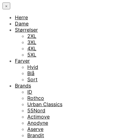
×
Herre
Dame
Størrelser
2XL
3XL
4XL
5XL
Farver
Hvid
Blå
Sort
Brands
ID
Rothco
Urban Classics
55Nord
Actimove
Anodyne
Aserve
Brandit