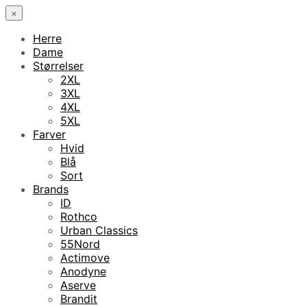
×
Herre
Dame
Størrelser
2XL
3XL
4XL
5XL
Farver
Hvid
Blå
Sort
Brands
ID
Rothco
Urban Classics
55Nord
Actimove
Anodyne
Aserve
Brandit