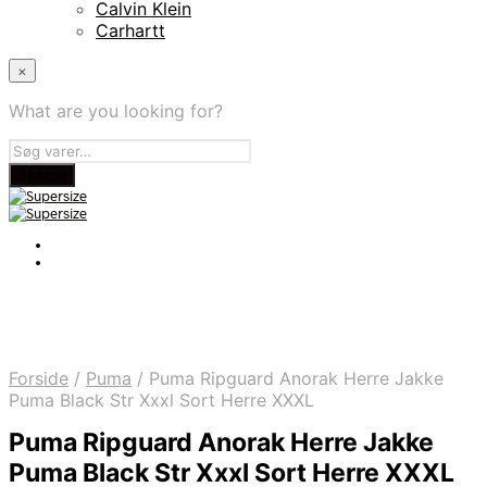
Calvin Klein
Carhartt
×
What are you looking for?
Forside
/
Puma
/
Puma Ripguard Anorak Herre Jakke
Puma Black Str Xxxl Sort Herre XXXL
Puma Ripguard Anorak Herre Jakke
Puma Black Str Xxxl Sort Herre XXXL