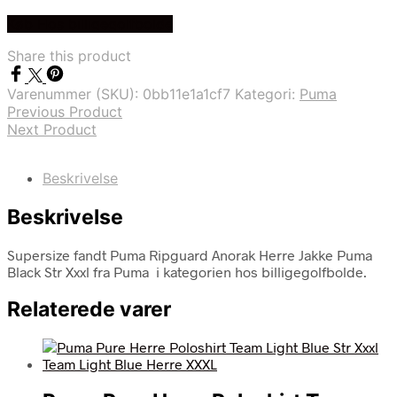
Køb Hos billigegolfbolde
Share this product
Varenummer (SKU):
0bb11e1a1cf7
Kategori:
Puma
Previous Product
Next Product
Beskrivelse
Beskrivelse
Supersize fandt Puma Ripguard Anorak Herre Jakke Puma
Black Str Xxxl fra Puma i kategorien hos billigegolfbolde.
Relaterede varer