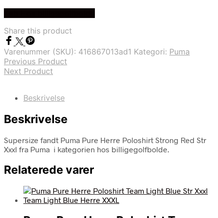
Køb Hos billigegolfbolde
Share this product
Varenummer (SKU):
416867013ad1
Kategori:
Puma
Previous Product
Next Product
Beskrivelse
Beskrivelse
Supersize fandt Puma Pure Herre Poloshirt Strong Red Str
Xxxl fra Puma i kategorien hos billigegolfbolde.
Relaterede varer