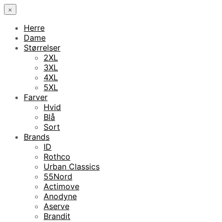
×
Herre
Dame
Størrelser
2XL
3XL
4XL
5XL
Farver
Hvid
Blå
Sort
Brands
ID
Rothco
Urban Classics
55Nord
Actimove
Anodyne
Aserve
Brandit