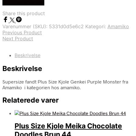
Køb Hos amamiko
Share this product
Varenummer (SKU):
5331d0d5e6c2
Kategori:
Amamiko
Previous Product
Next Product
Beskrivelse
Beskrivelse
Supersize fandt Plus Size Kjole Genkei Purple Monster fra
Amamiko i kategorien hos amamiko.
Relaterede varer
Plus Size Kjole Meika Chocolate
Doodles Brun 44