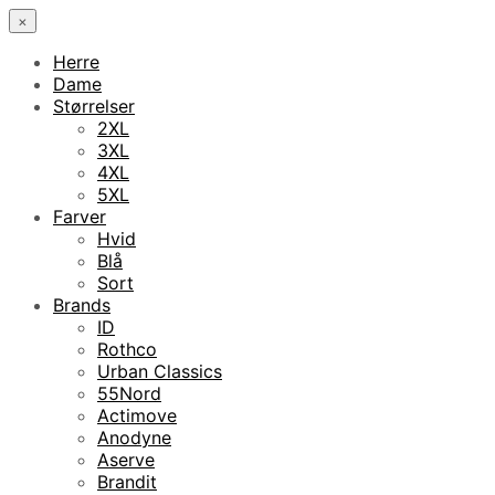
×
Herre
Dame
Størrelser
2XL
3XL
4XL
5XL
Farver
Hvid
Blå
Sort
Brands
ID
Rothco
Urban Classics
55Nord
Actimove
Anodyne
Aserve
Brandit