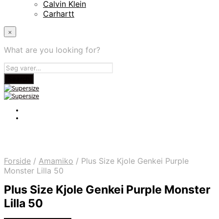
Calvin Klein
Carhartt
×
What are you looking for?
Forside
/
Amamiko
/
Plus Size Kjole Genkei Purple
Monster Lilla 50
Plus Size Kjole Genkei Purple Monster
Lilla 50