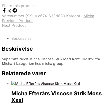
Share this product
Varenummer (SKU):
c6741633d630
Kategori:
Micha
Previous Product
Next Product
Beskrivelse
Beskrivelse
Supersize fandt Micha Viscose Strik Med Kant Lilla Xxxl fra
Micha i kategorien hos micha group.
Relaterede varer
Micha Efterårs Viscose Strik Moss
Xxxl