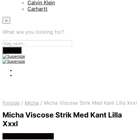
Calvin Klein
Carhartt
×
What are you looking for?
Forside
/
Micha
/
Micha Viscose Strik Med Kant Lilla Xxxl
Micha Viscose Strik Med Kant Lilla
Xxxl
Køb Hos micha group