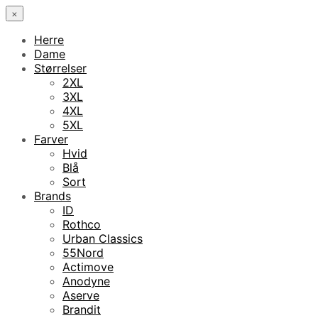
×
Herre
Dame
Størrelser
2XL
3XL
4XL
5XL
Farver
Hvid
Blå
Sort
Brands
ID
Rothco
Urban Classics
55Nord
Actimove
Anodyne
Aserve
Brandit