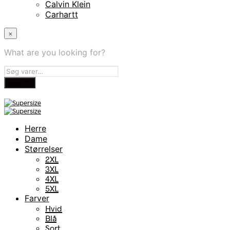
Calvin Klein
Carhartt
×
What are you looking for?
Herre
Dame
Størrelser
2XL
3XL
4XL
5XL
Farver
Hvid
Blå
Sort