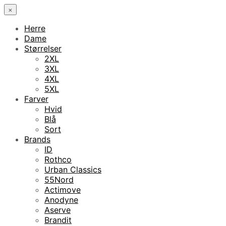
×
Herre
Dame
Størrelser
2XL
3XL
4XL
5XL
Farver
Hvid
Blå
Sort
Brands
ID
Rothco
Urban Classics
55Nord
Actimove
Anodyne
Aserve
Brandit