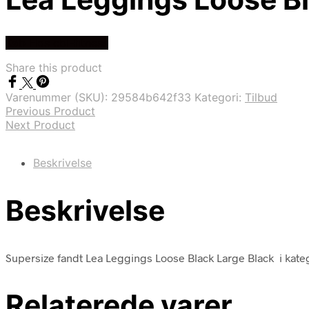
Køb Hos cbl-fitness
Share this product
Varenummer (SKU):
29584b642f33
Kategori:
Tilbud
Previous Product
Next Product
Beskrivelse
Beskrivelse
Supersize fandt Lea Leggings Loose Black Large Black i kateg
Relaterede varer