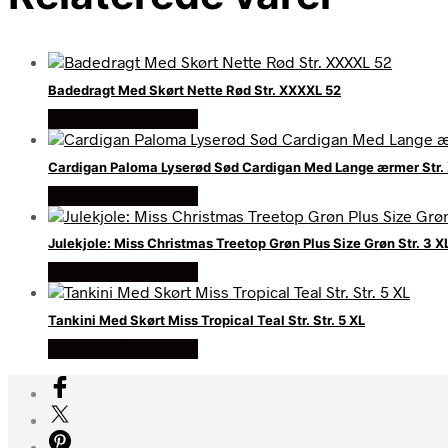
Badedragt Med Skørt Nette Rød Str. XXXXL 52
Køb Hos lili marleen
Cardigan Paloma Lyserød Sød Cardigan Med Lange ærmer Str
Køb Hos lili marleen
Julekjole: Miss Christmas Treetop Grøn Plus Size Grøn Str. 3 X
Køb Hos lili marleen
Tankini Med Skørt Miss Tropical Teal Str. Str. 5 XL
Køb Hos lili marleen