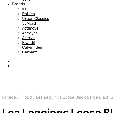
Brands
ID
Rothco
Urban Classics
55Nord
Actimove
Anodyne
Aserve
Brandit
Calvin Klein
Carhartt
Forside
/
Tilbud
/
Lea Leggings Loose Black Large Black S
Lea Leggings Loose Bl